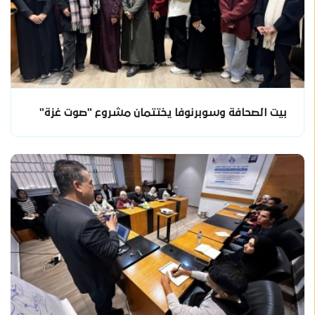
بيت الصحافة وسوبرنوفا يختتمان مشروع "صوت غزة"