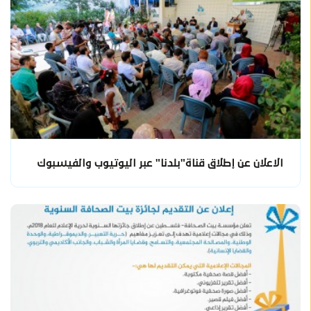
الاعلان عن إطلاق قناة"بلدنا" عبر اليوتيوب والفيسبوك