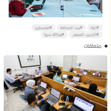
#غزة
#بيت الصحافة
#فلسطين
#التدريب العملي
#وكالة سوا
متعلقات