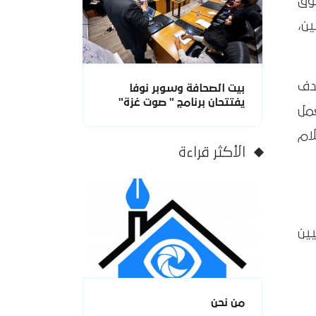
وق
ن،
دف
بيت الصحافة وسوبر نوفا
يفتتحان برنامج " صوت غزة"
مل
لام
الأكثر قراءة
ين
من نحن