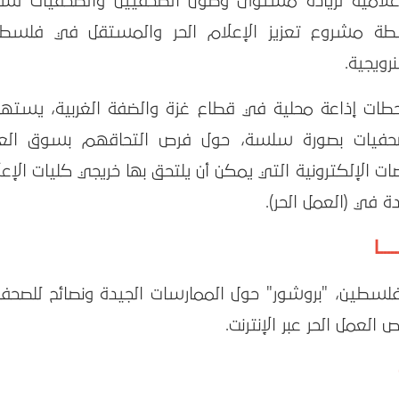
علامية لزيادة مستوى وصول الصحفيين والصحفيات لس
شطة مشروع تعزيز الإعلام الحر والمستقل في فلسطي
رويجية.
طات إذاعة محلية في قطاع غزة والضفة الغربية، يسته
لصحفيات بصورة سلسة، حول فرص التحاقهم بسوق الع
ات الإلكترونية التي يمكن أن يلتحق بها خريجي كليات الإع
 في (العمل الحر).
ــــا
لسطين، "بروشور" حول الممارسات الجيدة ونصائح للصحفي
لعمل الحر عبر الإنترنت.