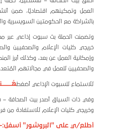
أطلق بيت الصحافة – فلسطين، حملة إ
العمل وتمكينهم اقتصاديًا، ضمن أن
بالشراكة مع الحكومتين السويسرية والن
وتضمنت الحملة بث سبوت إذاعي عبر مح
خريجي كليات الإعلام والصحفيين وا
وإمكانية العمل عن بعد، وكذلك أبرز المنص
والصحفيين للعمل في مجالاتهم المُتعددة
هُــــــــنـ
للاستماع للسبوت الإذاعي أضغط
وفي ذات السياق أصدر بيت الصحافة – ف
وخريجي كليات الإعلام للاستفادة من فرص ا
أطلع/ي على "البروشور" أسفل:-