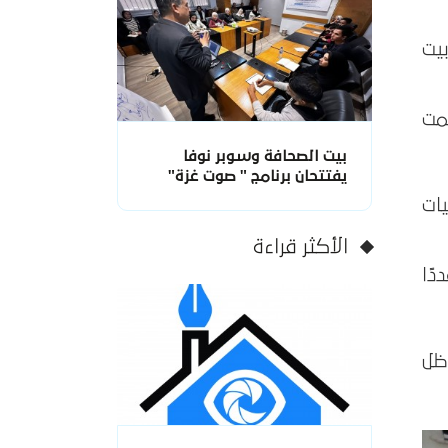
تور عاطف ابو سيف، يوم الأحد 06 ديسمبر/ كانون ثانِ 2020، بيت
مت
بيت الصحافة وسوبر نوفا
يفتتحان برنامج " صوت غزة"
يات
الأكثر قراءة
ًا
ظل