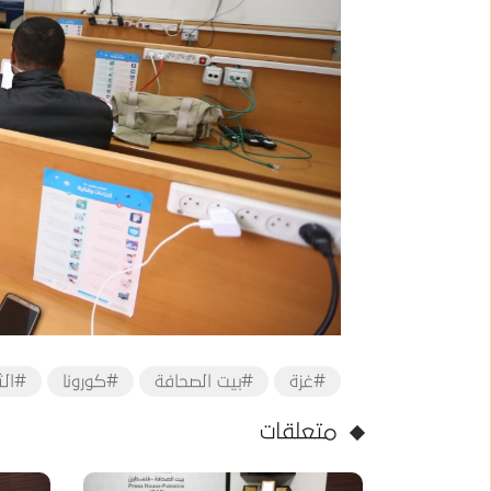
#غزة
#بيت الصحافة
#كورونا
#الث
متعلقات