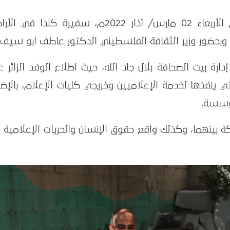
استقبل بيت الصحافة – فلسطين، يوم الأربعاء 02 مارس/ آذار 2022م، سفيرة كندا ف
ا وبحضور وزير الثقافة الفلسطيني الدكتور عاطف ابو سيف 
 بيت الصحافة بلال جاد الله، حيث اطلاع الوفد الزائر 
 ينفذها لخدمة الإعلاميين وخريجي كليات الإعلام، بالإض
مؤسسة.
كة بينهما، وكذلك واقع حقوق الإنسان والحريات الإعلامية