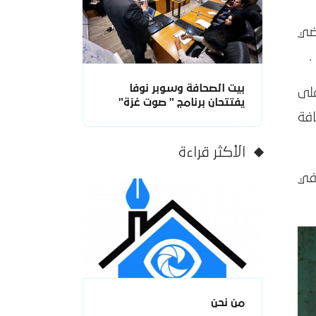
ي الأراضي
.
بيت الصحافة وسوبر نوفا
على
يفتتحان برنامج " صوت غزة"
افة
الأكثر قراءة
 في
من نحن