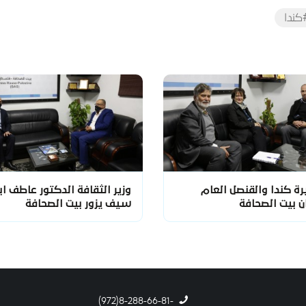
كندا
ة كندا والقنصل العام
وزير الثقافة الدكتور عاطف اب
ن بيت الصحافة
سيف يزور بيت الصحافة
-8-288-66-81(972)