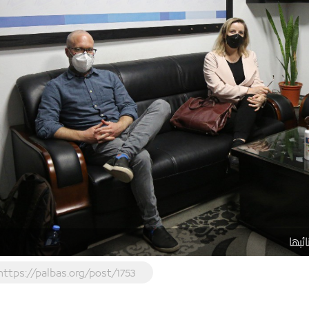
بها
https://palbas.org/post/1753