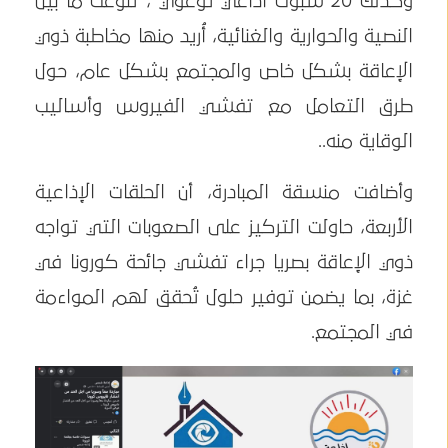
وكذلك 20 سبوت اذاعي توعوي ، تنوعت ما بين
النصية والحوارية والغنائية، أُريد منها مخاطبة ذوي
الإعاقة بشكل خاص والمجتمع بشكل عام، حول
طرق التعامل مع تفشي الفيروس وأساليب
الوقاية منه..
وأضافت منسقة المبادرة، أن الحلقات الإذاعية
الأربعة، حاولت التركيز على الصعوبات التي تواجه
ذوي الإعاقة بصريا جراء تفشي جائحة كورونا في
غزة، بما يضمن توفير حلول تُحقق لهم المواءمة
في المجتمع.