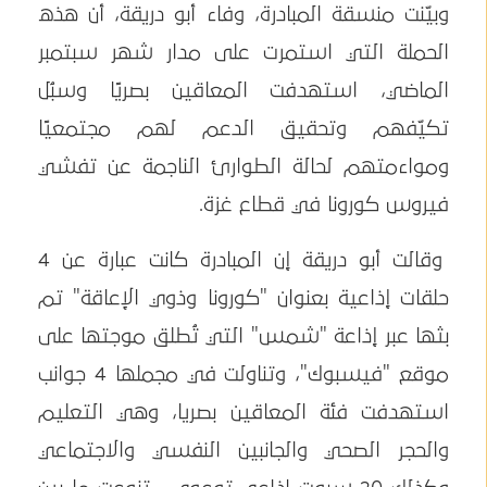
وبيّنت منسقة المبادرة، وفاء أبو دريقة، أن هذه
الحملة التي استمرت على مدار شهر سبتمبر
الماضي، استهدفت المعاقين بصريًا وسبُل
تكيّفهم وتحقيق الدعم لهم مجتمعيًا
ومواءمتهم لحالة الطوارئ الناجمة عن تفشي
فيروس كورونا في قطاع غزة.
وقالت أبو دريقة إن المبادرة كانت عبارة عن 4
حلقات إذاعية بعنوان "كورونا وذوي الإعاقة" تم
بثها عبر إذاعة "شمس" التي تُطلق موجتها على
موقع "فيسبوك"، وتناولت في مجملها 4 جوانب
استهدفت فئة المعاقين بصريا، وهي التعليم
والحجر الصحي والجانبين النفسي والاجتماعي