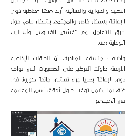
وكذلك 20 سبوت اذاعي توعوي ، تنوعت ما بين
النصية والحوارية والغنائية، أُريد منها مخاطبة ذوي
الإعاقة بشكل خاص والمجتمع بشكل عام، حول
طرق التعامل مع تفشي الفيروس وأساليب
الوقاية منه..
وأضافت منسقة المبادرة، أن الحلقات الإذاعية
الأربعة، حاولت التركيز على الصعوبات التي تواجه
ذوي الإعاقة بصريا جراء تفشي جائحة كورونا في
غزة، بما يضمن توفير حلول تُحقق لهم المواءمة
في المجتمع.