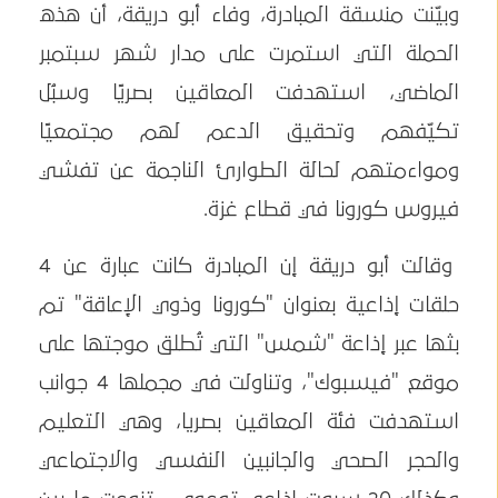
وبيّنت منسقة المبادرة، وفاء أبو دريقة، أن هذه
الحملة التي استمرت على مدار شهر سبتمبر
الماضي، استهدفت المعاقين بصريًا وسبُل
تكيّفهم وتحقيق الدعم لهم مجتمعيًا
ومواءمتهم لحالة الطوارئ الناجمة عن تفشي
فيروس كورونا في قطاع غزة.
وقالت أبو دريقة إن المبادرة كانت عبارة عن 4
حلقات إذاعية بعنوان "كورونا وذوي الإعاقة" تم
بثها عبر إذاعة "شمس" التي تُطلق موجتها على
موقع "فيسبوك"، وتناولت في مجملها 4 جوانب
استهدفت فئة المعاقين بصريا، وهي التعليم
والحجر الصحي والجانبين النفسي والاجتماعي