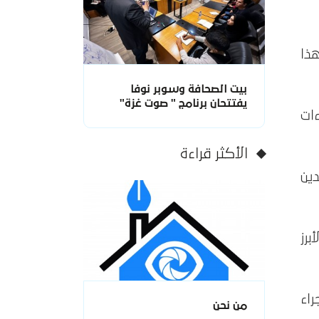
هذا
بيت الصحافة وسوبر نوفا
يفتتحان برنامج " صوت غزة"
ات
الأكثر قراءة
ين
برز
راء
من نحن