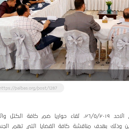
https://palbas.org/post/1287
نظم بيت الصحافة - فلسطين اليوم الاحد ٢٦/٥/٢٠١٩، لقاء حواريا ضم كافة الكتل 
ين وذلك بهدف مناقشة كافة القضايا التي تهم الج