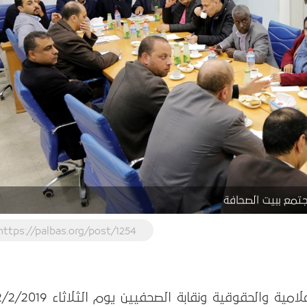
جتمع ببيت الصحافة
https://palbas.org/post/1254