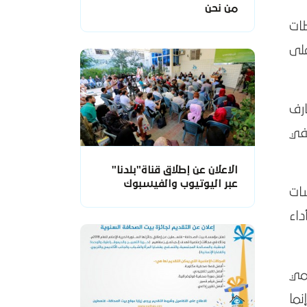
من نحن
ات
لى
ارف
في
الاعلان عن إطلاق قناة"بلدنا"
عبر اليوتيوب والفيسبوك
ات
اء
مي
نما