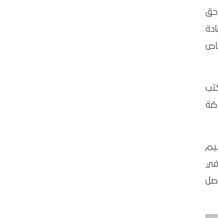
حق
دة
خاص
كتب
ّة
ظيم
في
صل