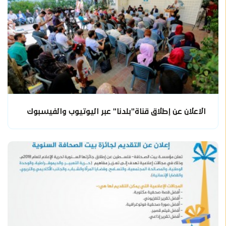
الاعلان عن إطلاق قناة"بلدنا" عبر اليوتيوب والفيسبوك