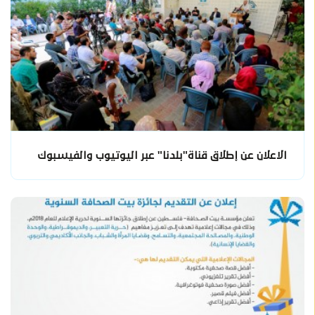
الاعلان عن إطلاق قناة"بلدنا" عبر اليوتيوب والفيسبوك