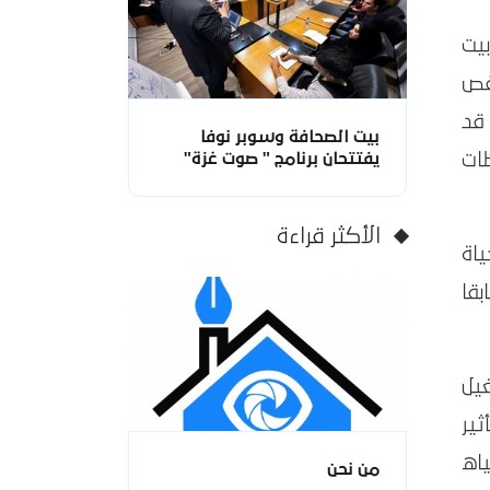
ي مقر بيت
نقص
قد
بيت الصحافة وسوبر نوفا
يفتتحان برنامج " صوت غزة"
ات
الأكثر قراءة
اة
قا
غيل
OC أدى إلى التأثير
اه
من نحن