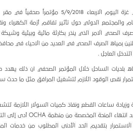
عقدت مصلحة مياه بلديات الساحل في غزة اليوم الاربعاء 5/9/2018 مؤتمراً صحفياً ف
عام والمجتمع الدولي حول تأثير تفاقم أزمة الكهرباء و
ف الصحي الامر الذي ينذر بكارثة مائية وبيئية وشيكة 
نين بمياه الصرف الصحي في العديد من الاحياء في محافظ
لتدخل العاجل .
 بلديات الساحل خلال المؤتمر الصحفي ان ذلك يهدد حي
رار نقص الوقود اللازم لتشغيل المرافق مثل ما حدث ساب
 وزيادة ساعات القطع ونفاذ كميات السولار اللازمة لتش
مرافق المياه والصرف الصحي خصوصا بعد انتهاء المنحة المخصصة من منظمة HA
لاستمرار بتقديم الحد الأدنى المطلوب من خدمات المي