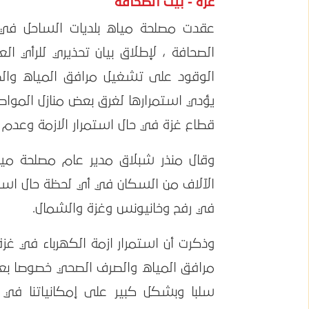
غزة - بيت الصحافة
الصحافة ، لإطلاق بيان تحذيري للرأي ال
الوقود على تشغيل مرافق المياه والصر
يؤدي استمرارها لغرق بعض منازل المواط
قطاع غزة في حال استمرار الازمة وعدم ا
وقال منذر شبلاق مدير عام مصلحة مياه
الآلاف من السكان في أي لحظة حال استم
في رفح وخانيونس وغزة والشمال.
وذكرت أن استمرار ازمة الكهرباء في غزة
سلبا وبشكل كبير على إمكانياتنا في ا