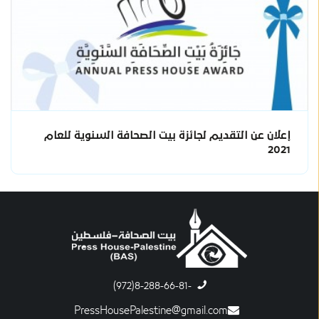
إعلان عن التقديم لجائزة بيت الصحافة السنوية للعام
2021
-8-288-66-81(972)
PressHousePalestine@gmail.com