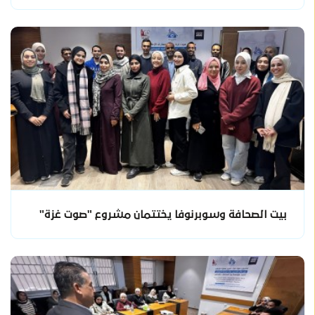
بيت الصحافة وسوبرنوفا يختتمان مشروع "صوت غزة"