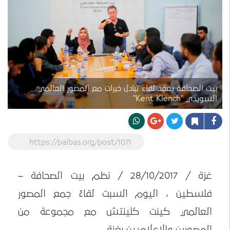
بيت الصحافة يعقد لقاء تبادل خبرات مع المصور العالمي
السويدي "Kent Klench"
https://palbas.org/post/1071
غزة / 28/10/2017 / نظم بيت الصحافة –
فلسطين ، اليوم السبت لقاءً جمع المصور
العالمي كينت كلينتش مع مجموعة من
المصورين والإعلاميين بغزة.