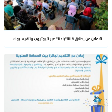
الاعلان عن إطلاق قناة"بلدنا" عبر اليوتيوب والفيسبوك