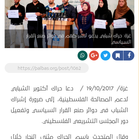
غزة: حراك شبابي يدعو لاشراكهم في دوائر صنع القرار
السياسي
https://palbas.org/post/1062
غزة/ 19/10/2017 / دعا حراك أكتوبر الشبابي
لدعم المصالحة الفلسطينية، إلى ضرورة إشراك
الشباب في دوائر صنع القرار السياسي وتفعيل
دور المجلس التشريعي الفلسطيني.
وقال المتحدث باسم الحراك مثنى النجار خلال