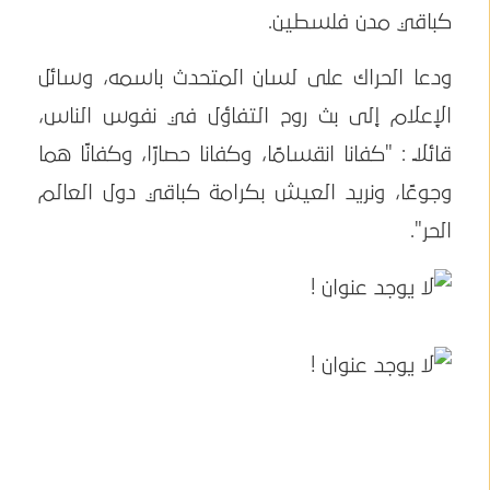
كباقي مدن فلسطين.
ودعا الحراك على لسان المتحدث باسمه، وسائل
الإعلام إلى بث روح التفاؤل في نفوس الناس،
قائلاً : "كفانا انقسامًا، وكفانا حصارًا، وكفانًا هما
وجوعًا، ونريد العيش بكرامة كباقي دول العالم
الحر".