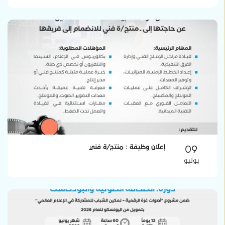
09
إعلان وظيفة : منتج/ة فني
يوليو