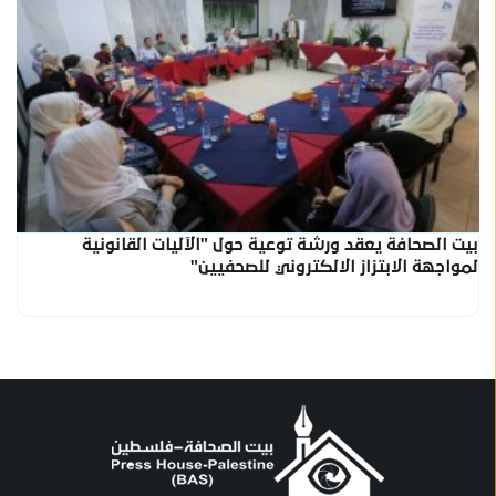
بيت الصحافة يعقد ورشة توعية حول "الآليات القانونية
لمواجهة الابتزاز الالكتروني للصحفيين"