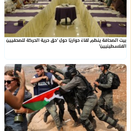
بيت الصحافة ينظم لقاءً حواريًا حول 'حق حرية الحركة للصحفيين
الفلسطينيين'