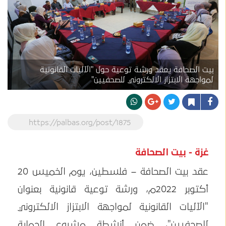
بيت الصحافة يعقد ورشة توعية حول "الآليات القانونية
لمواجهة الابتزاز الالكتروني للصحفيين"
https://palbas.org/post/1875
غزة - بيت الصحافة
عقد بيت الصحافة – فلسطين، يوم الخميس 20
أكتوبر 2022م، ورشة توعية قانونية بعنوان
"الآليات القانونية لمواجهة الابتزاز الالكتروني
للصحفيين"، ضمن أنشطة مشروع الحماية