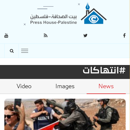
#انتهاكات
Video
Images
News