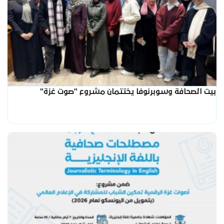
بيت الصحافة وسوبرنوفا يختتمان مشروع "صوت غزة"