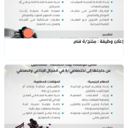
إعلان وظيفة : منتج/ة فني