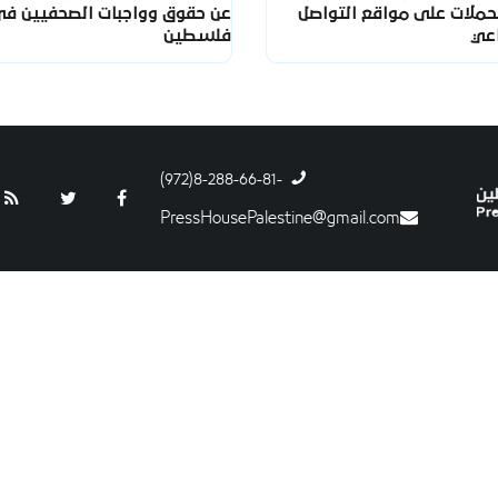
لحملات على مواقع التواصل
عن حقوق وواجبات الصحفيين ف
اعي
فلسطين
-8-288-66-81(972)
PressHousePalestine@gmail.com