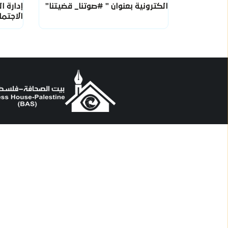
الكترونية بعنوان " #صوتنا_ قضيتنا"
إدارة ا
الاجتم