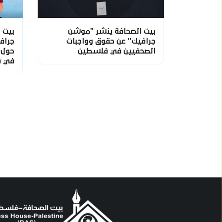
بيت الصحافة ينشر "موشن
بيت 
جرافيك" عن حقوق وواجبات
جراف
الصحفيين في فلسطين
حول ا
في 