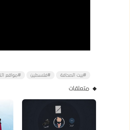
#بيت الصحافة
#فلسطين
#مواقع الت
متعلقات