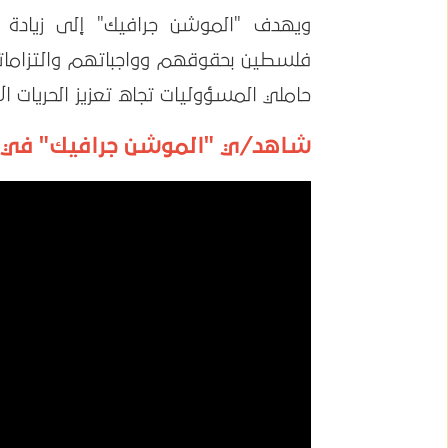
ويهدف "الموشن جرافيك" إلى زيادة 
فلسطين بحقوقهم وواجباتهم والتزامات
حاملي المسؤوليات تجاه تعزيز الحريات 
شاهد/ي "الموشن جرافيك" في 