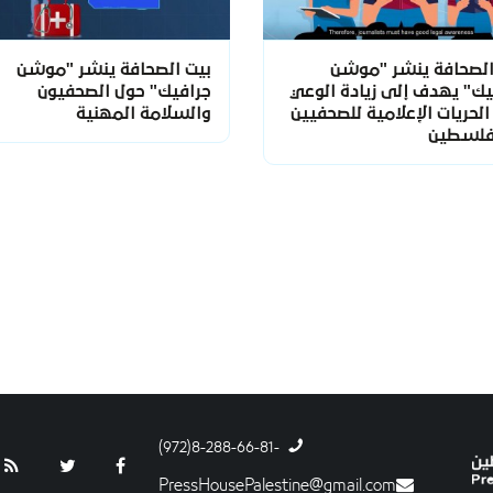
الصحافة ينشر "موشن
بيت الصحافة ينشر "موشن
يك" يهدف إلى زيادة الوعي
جرافيك" حول الصحفيون
لحريات الإعلامية للصحفيين
والسلامة المهنية
فلسطين
-8-288-66-81(972)
PressHousePalestine@gmail.com