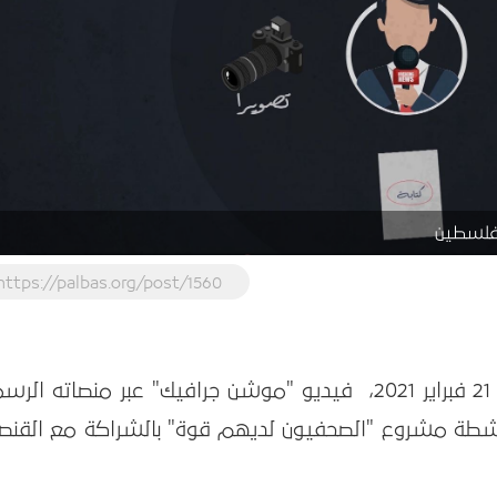
 فلسطين
https://palbas.org/post/1560
نشر بيت الصحافة - فلسطين، يوم الأحد 21 فبراير 2021، فيديو "موشن جرافيك" عبر منصاته ا
شطة مشروع "الصحفيون لديهم قوة" بالشراكة مع القنصل