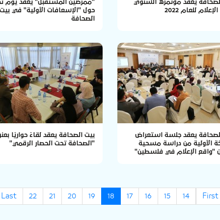
لصحافة يعقد مؤتمره السنوي
"ممرضين المستقبل" يعقد يوم تد
لإعلام للعام 2022
حول "الإسعافات الأولية" في بيت
الصحافة
لصحافة يعقد جلسة استعراض
بيت الصحافة يعقد لقاءً حواريًا بعنو
ة الأولية من دراسة مسحية
"الصحافة تحت الحصار الرقمي"
ن "واقع الإعلام في فلسطين"
Last
22
21
20
19
18
17
16
15
14
First