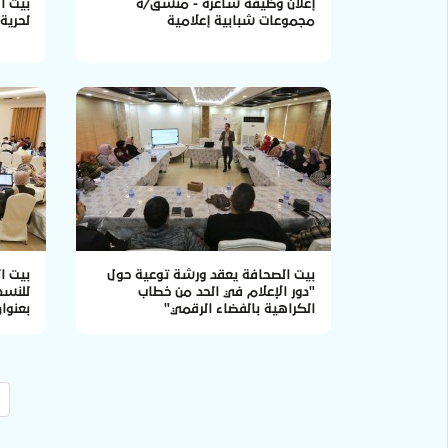
إعلان وظيفة شاغرة - منسق/ة
بيت ا
مجموعات شبابية إعلامية
لحرية ا
بيت الصحافة يعقد ورشة توعية حول
بيت ا
"دور الإعلام في الحد من خطاب
للنسخ
الكراهية بالفضاء الرقمي"
بعنوا