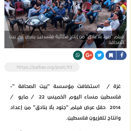
فيلم "جنود بلا بنادق" من إنتاج فضائية فلسطين يعرض في بيت
الصحافة
https://palbas.org/post/93
غزة / استضافت مؤسسة "بيت الصحافة "-
فلسطين مساء اليوم الخميس 22 / مايو /
2014 حفل عرض فيلم "جنود بلا بنادق" من إعداد
وانتاج تلفزيون فلسطين.