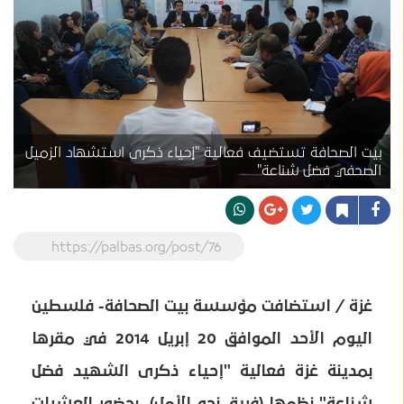
بيت الصحافة تستضيف فعالية "إحياء ذكرى استشهاد الزميل
الصحفي فضل شناعة"
https://palbas.org/post/76
غزة / استضافت مؤسسة بيت الصحافة- فلسطين
اليوم الأحد الموافق 20 إبريل 2014 في مقرها
بمدينة غزة فعالية "إحياء ذكرى الشهيد فضل
شناعة" نظمها (فريق نحو الأمل)، بحضور العشرات