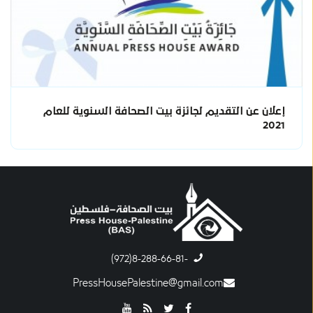
إعلان عن التقديم لجائزة بيت الصحافة السنوية للعام
2021
-8-288-66-81(972)
PressHousePalestine@gmail.com