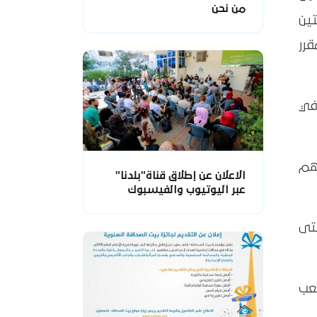
من نحن
ين
قرر
في
هم
الاعلان عن إطلاق قناة"بلدنا"
عبر اليوتيوب والفيسبوك
حتى
عب