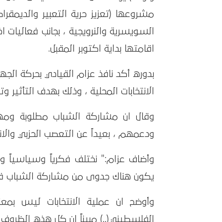
مشروعها (تعزيز حرية التعبير والديمق
السويسرية والنرويجية ، بجانب فعاليات 
اقامتها بداية اكتوبر المقبل.
بدوره أكد نافذ عزام القيادي بحركة ال
الانتخابات المحلية ، وذلك بهدف التأثير 
وقال ان مشاركة الشباب مطلوبة ومهمة
ودعمهم ، بعيداً عن التعصب الحزبي والانتم
وأضاف عزام:" نختلف فكرياً وسياسياً ول
يكون هناك جدوى من مشاركة الشباب في 
وأوضح ان عملية الانتخابات ليس بم
الفلسطيني(..) مبيناً ان كل هذه الظروف ت