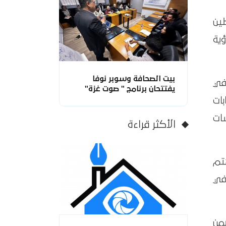
طين
ية
بيت الصحافة وسوبر نوفا
 في
يفتتحان برنامج " صوت غزة"
ات
ات
الأكثر قراءة
تم
في
من