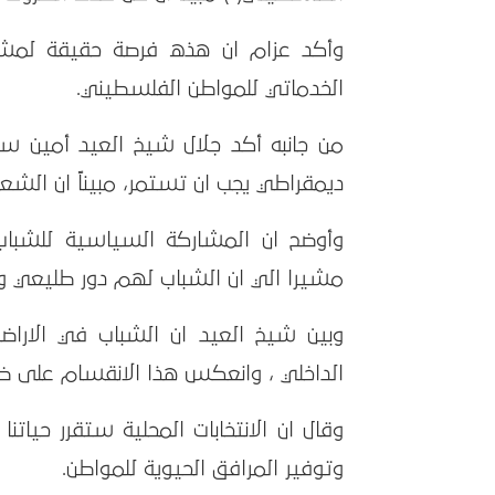
وأكد عزام ان هذه فرصة حقيقة لمشار
الخدماتي للمواطن الفلسطيني.
من جانبه أكد جلال شيخ العيد أمين س
ديمقراطي يجب ان تستمر، مبيناً ان الشع
وأوضح ان المشاركة السياسية للشباب
مشيرا الي ان الشباب لهم دور طليعي وبا
وبين شيخ العيد ان الشباب في الاراض
الداخلي ، وانعكس هذا الانقسام على ظرو
وقال ان الانتخابات المحلية ستقرر حياتنا
وتوفير المرافق الحيوية للمواطن.