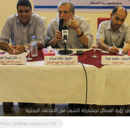
ان 'رؤية الفصائل لمشاركة الشباب في الانتخابات المحلية'
https://palbas.org/post/733