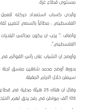
مستوى قطاع غزة.
وأبدى كساب استعداد حركته للعمل 
الفلسطيني ، مطالباً بالسعي لتغيير ثقافة
وأضاف :" يجب ان يكون مجالس البلديات
الفلسطيني".
وأوضح ان الشباب على رأس القوائم في ح
بدوره أوضح محمد شاهين منسق لجنة الانت
سيعلن خلال الايام المقبلة.
105 ألف مواطن في رفح يحق لهم الانتخاب.