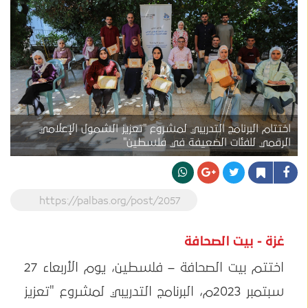
اختتام البرنامج التدريبي لمشروع "تعزيز الشمول الإعلامي
الرقمي للفئات الضعيفة في فلسطين"
https://palbas.org/post/2057
غزة - بيت الصحافة
اختتم بيت الصحافة – فلسطين، يوم الأربعاء 27
سبتمبر 2023م، البرنامج التدريبي لمشروع "تعزيز