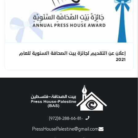
إعلان عن التقديم لجائزة بيت الصحافة السنوية للعام
2021
-8-288-66-81(972)
PressHousePalestine@gmail.com