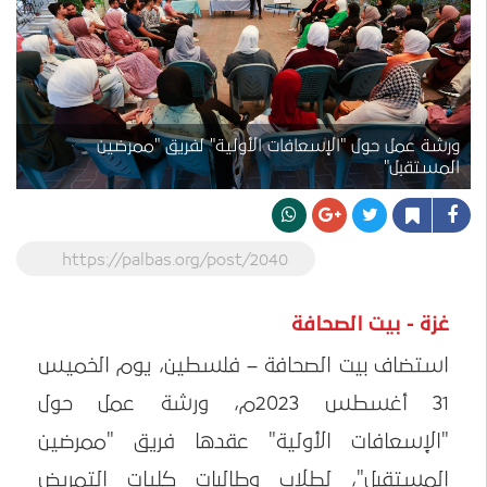
ورشة عمل حول "الإسعافات الأولية" لفريق "ممرضين
المستقبل"
https://palbas.org/post/2040
غزة - بيت الصحافة
استضاف بيت الصحافة – فلسطين، يوم الخميس
31 أغسطس 2023م، ورشة عمل حول
"الإسعافات الأولية" عقدها فريق "ممرضين
المستقبل"، لطلاب وطالبات كليات التمريض