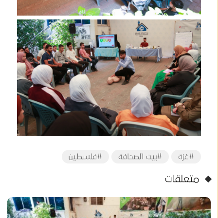
#غزة
#بيت الصحافة
#فلسطين
متعلقات