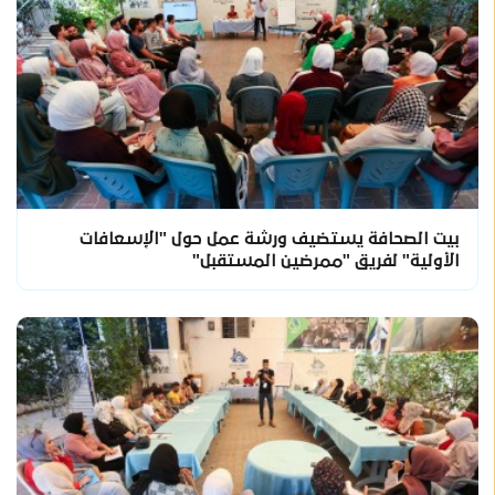
بيت الصحافة يستضيف ورشة عمل حول "الإسعافات
الأولية" لفريق "ممرضين المستقبل"