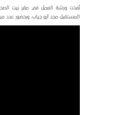
نُفذت ورشة العمل في مقر بيت الصحا
المستقبل مجد أبو جياب، وبحضور عدد من