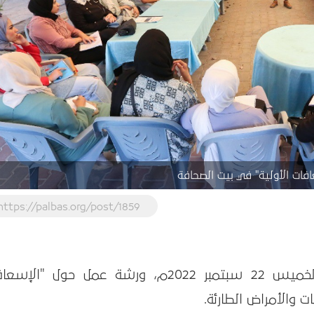
ات الأولية" في بيت الصحافة
https://palbas.org/post/1859
عقد فريق ممرضين المستقبل، يوم الخميس 22 سبتمبر 2022م، ورشة عمل حول "ال
ت والأمراض الطارئة.