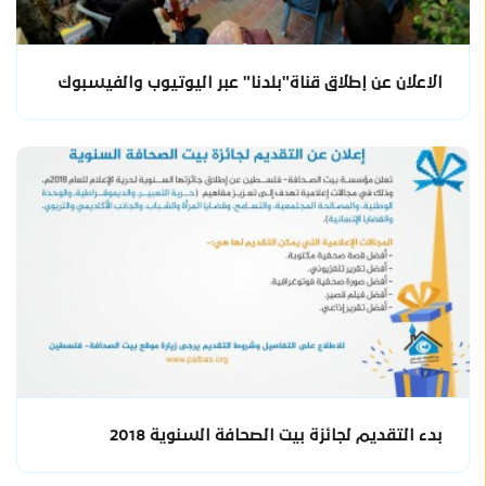
الاعلان عن إطلاق قناة"بلدنا" عبر اليوتيوب والفيسبوك
بدء التقديم لجائزة بيت الصحافة السنوية 2018