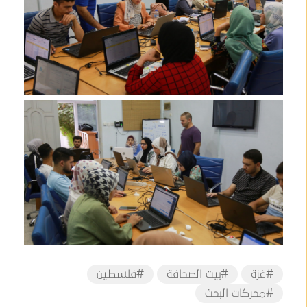
#غزة
#بيت الصحافة
#فلسطين
#محركات البحث