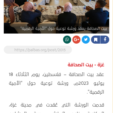
بيت الصحافة يعقد ورشة توعية حول "الأمية الرقمية"
https://palbas.org/post/2015
غزة - بيت الصحافة
عقد بيت الصحافة – فلسطين، يوم الثلاثاء 18
يوليو 2023م، ورشة توعية حول "الأمية
الرقمية".
قدمت الورشة التي عُقدت في مدينة غزة،