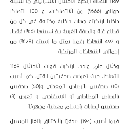
1169 انتهاك ارتكبه الاحتلال الاسرائيلي ما نسبته
حوالي (66%) من الانتهاكات، و 100 انتهاكا
داخليا ارتكبته جهات داخلية مختلفة في كل من
قطاع غزة والضفة الغربية بلغ نسبتها (6%) فقط،
و 497 انتهاكا رقميا يمثل ما نسبته (28%) من
إجمالي الانتهاكات المرتكبة.
وخلال عامٍ واحد، ارتكبت قوات الاحتلال 1169
انتهاكا، حيث تعرضت صحفيتين للقتل، كما أصيب
(10) صحفيين بالرصاص المعدني و(50) صحفيين
بالرصاص المطاطي أو الاسفنجي، و تعرض (3)
صحفيين لإصابات بأجسام معدنية مجهولة.
فيما أصيب (194) صحفيًا بالاختناق بالغاز المسيل