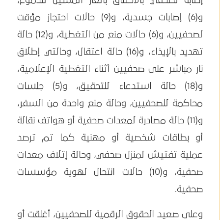
إصابة لصحفي بالاختناق بالغاز المسيل للدموع،
و(6) إصابات جسدية، و(9) حالات احتجاز مؤقت
لصحفيين، و(6) حالات منع من التغطية، و(12) حالة
تهديد بالإيذاء، و(16) حالة اعتقال، وحالتي إطلاق
نار مباشر على صحفيين أثناء التغطية الإعلامية،
و(18) حالة استدعاء للتحقيق، و(5) جلسات
محاكمة للصحفيين، وحالة منع واحدة من السفر،
و(11) حالة مصادرة لمعدات صحفية أو هواتف نقالة
أو بطاقات شخصية أو مهنية كما تم ترصد
عملية تفتيش لمنزل صحفي، وحالة إتلاف معدات
صحفية، و(10) حالات انتحال لهوية مؤسسات
صحفية.
وعلى صعيد الحقوق الرقمية للصحفيين، أغلقت أو