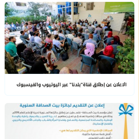
الاعلان عن إطلاق قناة"بلدنا" عبر اليوتيوب والفيسبوك