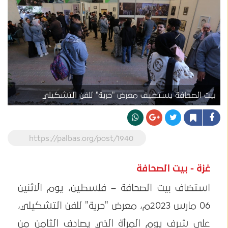
بيت الصحافة يستضيف معرض "حرية" للفن التشكيلي
https://palbas.org/post/1940
غزة - بيت الصحافة
استضاف بيت الصحافة – فلسطين، يوم الاثنين
06 مارس 2023م، معرض "حرية" للفن التشكيلي،
على شرف يوم المرأة الذي يصادف الثامن من