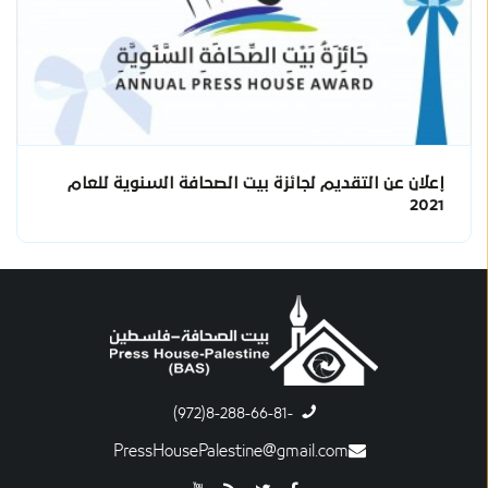
إعلان عن التقديم لجائزة بيت الصحافة السنوية للعام
2021
-8-288-66-81(972)
PressHousePalestine@gmail.com