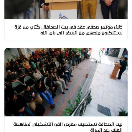
خلال مؤتمر صحفي عقد في بيت الصحافة.. كًتاب من غزة
يستنكرون منعهم من السفر الى رام الله
بيت الصحافة تستضيف معرض الفن التشكيلي لمناهضة
العنف ضد المرأة