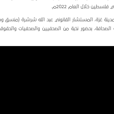
لسطين خلال العام 2022م.
دينة غزة، المستشار القانوني عبد الله شرشرة (منسق وح
بيت الصحافة، بحضور نخبة من الصحفيين والصحفيات والحقوق