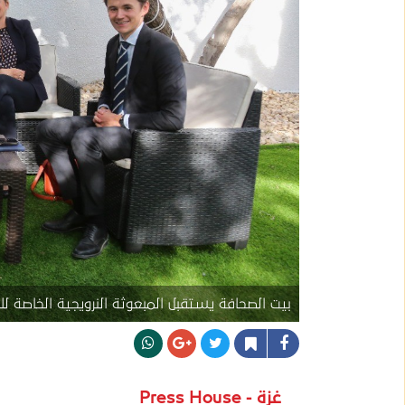
بيت الصحافة يستقبل المبعوثة النرويجية الخاصة ل
غزة - Press House