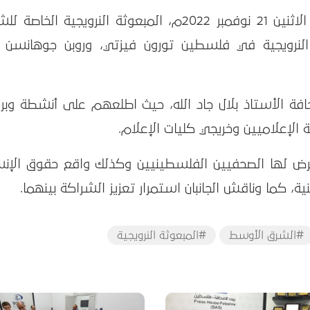
استقبل بيت الصحافة – فلسطين، يوم الاثنين 21 نوفمبر 2022م، المبعوثة النرويجية الخاص
 النرويجية في فلسطين تورون فيزتي، وروبن جوهانسن 
فة الأستاذ بلال جاد الله، حيث اطلعهم على أنشطة وبرا
الإعلاميين وخريجي كليات الإعلام.
عرض لها الصحفيين الفلسطينيين وكذلك واقع حقوق الإنس
ة، كما وناقش الجانبان استمرار تعزيز الشراكة بينهما.
#الشرق الأوسط
#المبعوثة النرويجية