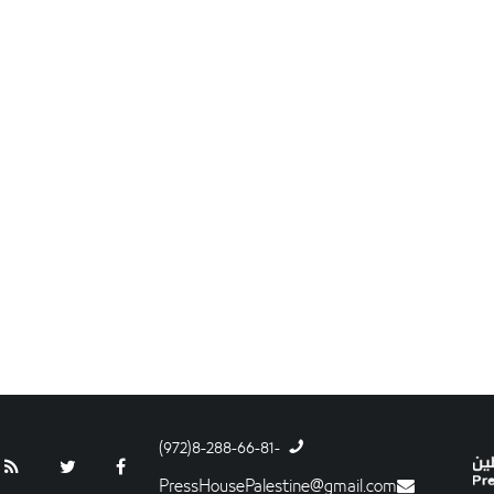
-8-288-66-81(972)
PressHousePalestine@gmail.com