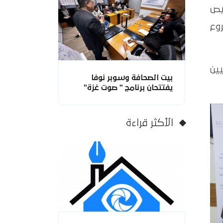
ط ترخيص
وع
ين
بيت الصحافة وسوبر نوفا
يفتتحان برنامج " صوت غزة"
الأكثر قراءة