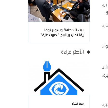
ين،
ان،
بيت الصحافة وسوبر نوفا
يفتتحان برنامج " صوت غزة"
ن العنوان
الأكثر قراءة
ني
رة،
من نحن
ين،