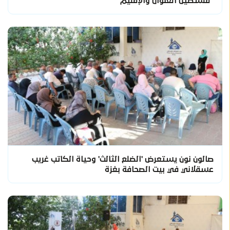
"فلسطين العنوان والإقليم"
صالون نون يستعرض 'الضلع الثالث' وحياة الكاتب غريب
عسقلاني في بيت الصحافة بغزة