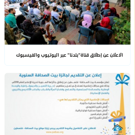
الاعلان عن إطلاق قناة"بلدنا" عبر اليوتيوب والفيسبوك