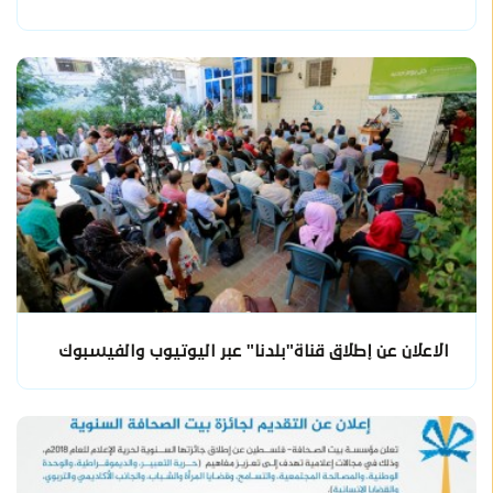
الاعلان عن إطلاق قناة"بلدنا" عبر اليوتيوب والفيسبوك