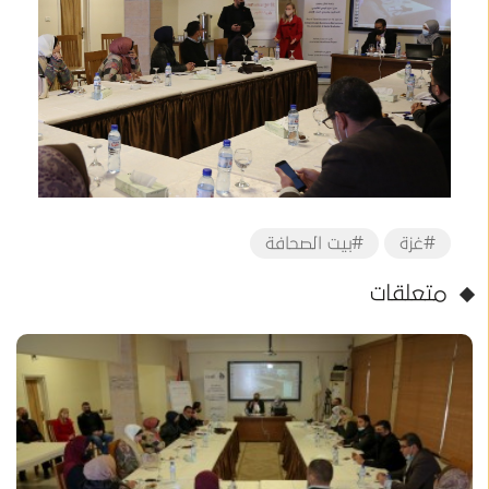
#غزة
#بيت الصحافة
متعلقات