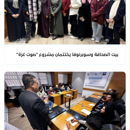
بيت الصحافة وسوبرنوفا يختتمان مشروع "صوت غزة"