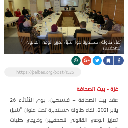
لقاء طاولة مستديرة حول سُبل تعزيز الوعي القانوني
للصحفيين
https://palbas.org/post/1525
غزة - بيت الصحافة
عقد بيت الصحافة – فلسطين، يوم الثلاثاء 26
يناير 2021، لقاء طاولة مستديرة تحت عنوان "سُبل
تعزيز الوعي القانوني للصحفيين وخريجي كليات