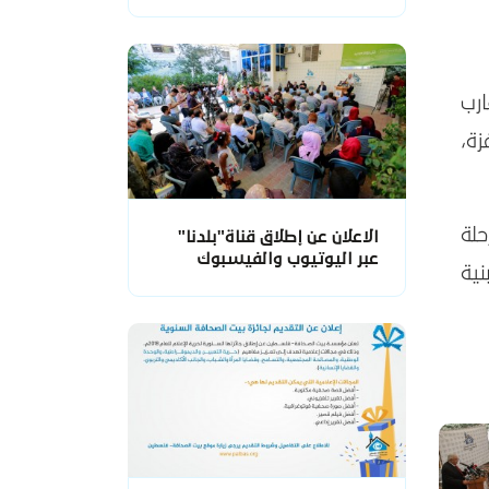
ارب
زة،
لة
الاعلان عن إطلاق قناة"بلدنا"
عبر اليوتيوب والفيسبوك
ية