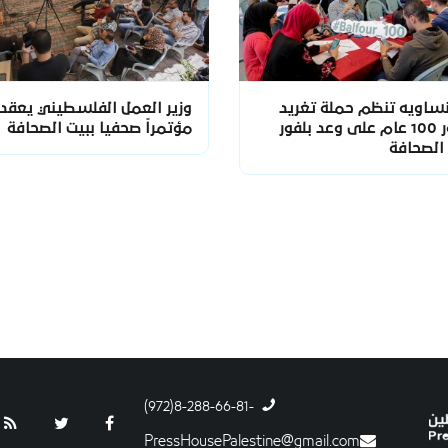
نساويه تنظم حملة تغريد
وزير العمل الفلسطيني يعقد
لمرور 100 عام على وعد بلفور
مؤتمراً صحفيا ببيت الصحافة
 الصحافة
-8-288-66-81(972)
PressHousePalestine@gmail.com