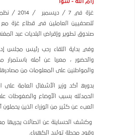
رام الله - سوا
غزة في 7 
للصحفيين العاملين في قطاع غزة مع و
صندوق تطوير وإقراض البلديات عبد المغني
وفي بداية اللقاء رحب رئيس مجلس إدا
والحضور ، معربا عن أمله باستمرار 
والمواطنين على المعلومات من مصادرها 
بدوره أكد وزير الأشغال العامة على ا
الحمدلله بسبب الأوضاع والضغوطات على
العبء عن كثير من الوزراء الذين يحملون أك
وكشف الحساينة عن اتصالات يجريها مع وزي
وقود محطة توليد الكهرباء.