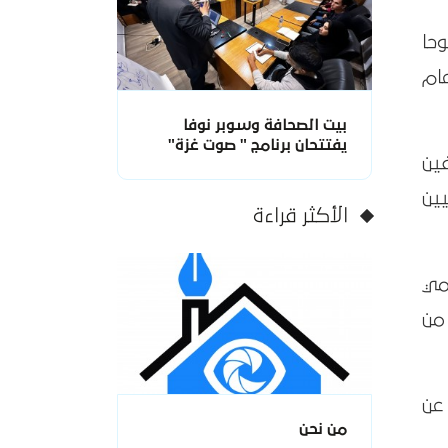
وحا
ام
بيت الصحافة وسوبر نوفا
يفتتحان برنامج " صوت غزة"
ين
ين
الأكثر قراءة
مي
من
 عن
من نحن