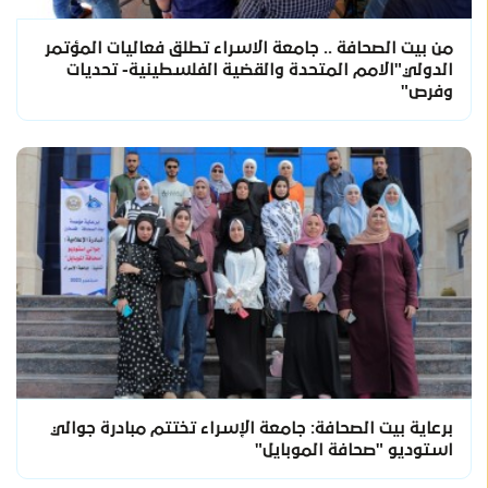
من بيت الصحافة .. جامعة الاسراء تطلق فعاليات المؤتمر
الدولي"الامم المتحدة والقضية الفلسطينية- تحديات
وفرص"
برعاية بيت الصحافة: جامعة الإسراء تختتم مبادرة جوالي
استوديو "صحافة الموبايل"