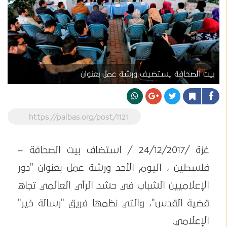
بيت الصحافة يستضيف ورشة عمل بعنوان
https://palbas.org/post/1121
غزة /24/12/2017 / استضاف بيت الصحافة –
فلسطين ، اليوم الأحد ورشة عمل بعنوان "دور
الإعلاميين الشباب في حشد الرأي العالمي تجاه
قضية القدس"، والتي نظمها فريق "رسالة خير"
الإعلامي.