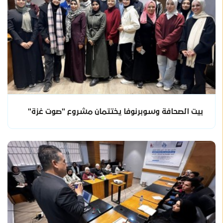
بيت الصحافة وسوبرنوفا يختتمان مشروع "صوت غزة"