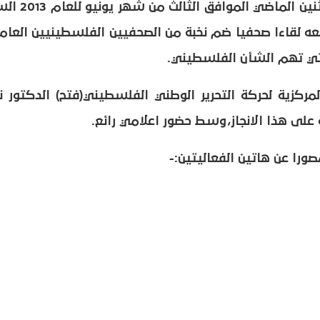
غزة- استقبل بيت الصحافة - فلسطين الاثنين الماضي ا
معه لقاءا صحفيا ضم نخبة من الصحفيين الفلسطينيين العام
لتي تهم الشأن الفلسطيني.
ركزية لحركة التحرير الوطني الفلسطيني(فتح) الدكتور ن
على هذا الانجاز،وسط حضور اعلامي رائع.
ورا عن هاتين الفعاليتين:-