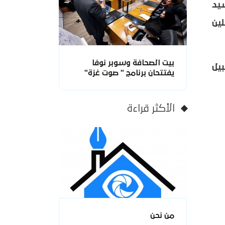
لموافق الثالث من شهر يونيو للعام 2013 السيد
لين
بيت الصحافة وسوبر نوفا
بيل
يفتتحان برنامج " صوت غزة"
الأكثر قراءة
من نحن