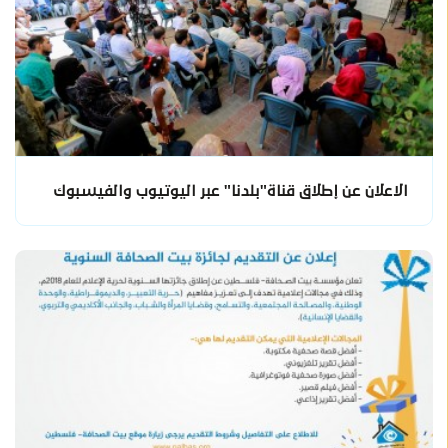
الاعلان عن إطلاق قناة"بلدنا" عبر اليوتيوب والفيسبوك