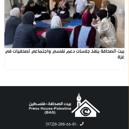
بيت الصحافة ينفذ جلسات دعم نفسي واجتماعي لصحفيات في
غزة
-8-288-66-81(972)