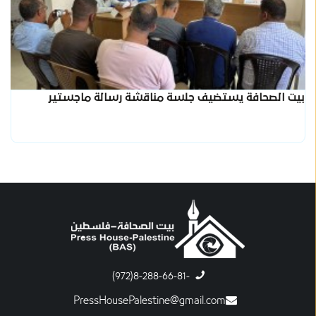
بيت الصحافة يستضيف جلسة مناقشة رسالة ماجستير
-8-288-66-81(972)
PressHousePalestine@gmail.com