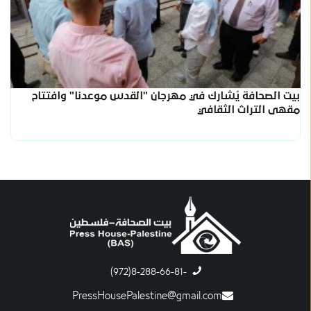
بيت الصحافة يُشارك في مهرجان "القدس موعدنا" وافتتاح
مقهى التراث الثقافي
-8-288-66-81(972)
PressHousePalestine@gmail.com