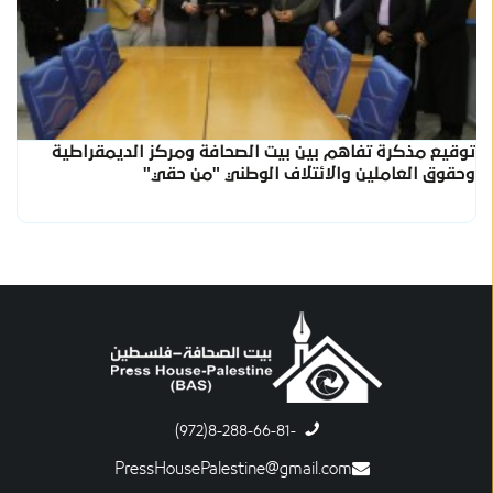
توقيع مذكرة تفاهم بين بيت الصحافة ومركز الديمقراطية
وحقوق العاملين والائتلاف الوطني "من حقي"
-8-288-66-81(972)
PressHousePalestine@gmail.com