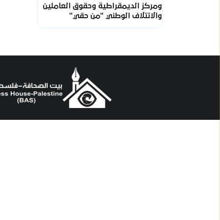
ومركز الديمقراطية وحقوق العاملين
والائتلاف الوطني "من حقي"