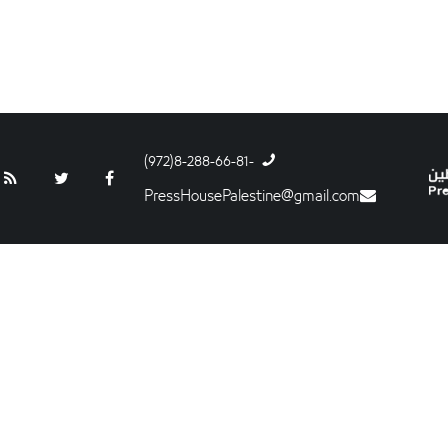
-8-288-66-81(972)
PressHousePalestine@gmail.com