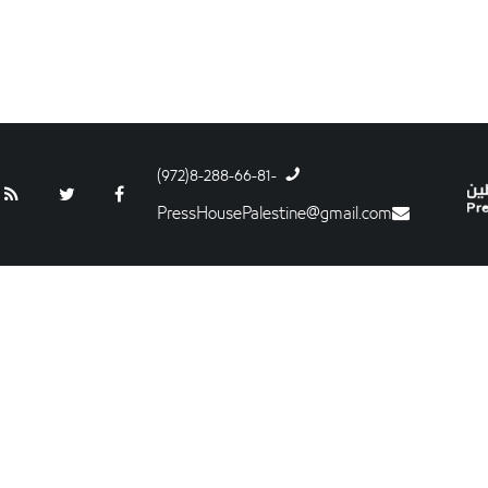
-8-288-66-81(972)
PressHousePalestine@gmail.com